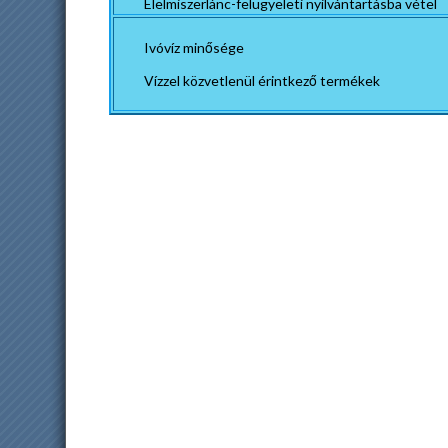
Élelmiszerlánc-felügyeleti nyilvántartásba vétel
Ivóvíz minősége
Vízzel közvetlenül érintkező termékek