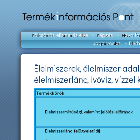
Kölcsönös elismerés elve
Képzés
Hova fo
Jogorvoslat
Elér
Élelmiszerek, élelmiszer ada
élelmiszerlánc, ivóvíz, vízze
Termékkörök
Élelmiszerminőségi, valamint jelölési előírások
Élelmiszerlánc-felügyeleti díj