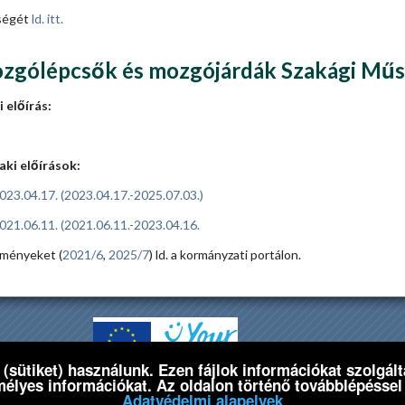
ségét
ld. itt.
zgólépcsők és mozgójárdák Szakági Műsz
 előírás:
ki előírások:
23.04.17. (2023.04.17.-2025.07.03.)
021.06.11. (2021.06.11.-2023.04.16.
eményeket (
2021/6
,
2025/7
) ld. a kormányzati portálon.
 (sütiket) használunk. Ezen fájlok információkat szolgá
yhivatala
mélyes információkat. Az oldalon történő továbblépéssel 
Adatvédelmi tájékoztató
Adatvédelmi alapelvek