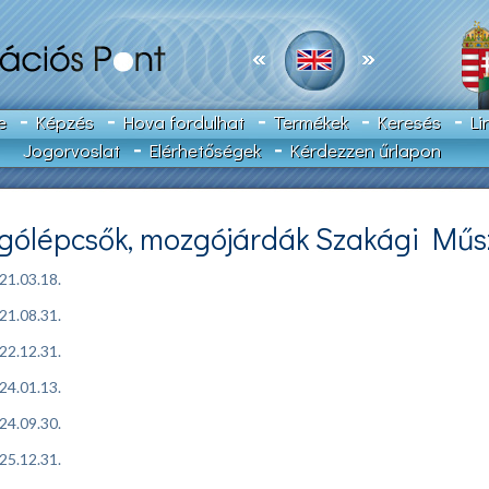
e
Képzés
Hova fordulhat
Termékek
Keresés
Li
Jogorvoslat
Elérhetőségek
Kérdezzen űrlapon
gólépcsők, mozgójárdák Szakági Műsz
21.03.18.
21.08.31.
22.12.31.
24.01.13.
24.09.30.
25.12.31.