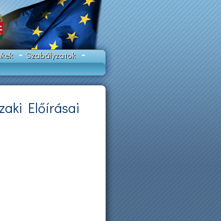
nkek
Szabályzatok
aki Előírásai