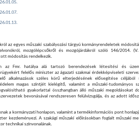
26.01.05.
26.01.07.
26.01.13.
król az egyes műszaki szabályozási tárgyú kormányrendeletek módosításá
elvonókról, mozgólépcsőkről és mozgójárdákról szóló 146/2014. (V
tott módosítás rendelkezik.
 az Fmr. hatálya alá tartozó berendezések létesítési és üzemel
arügyekért felelős miniszter az ágazati szakmai érdekképviseleti szer
lő alkalmazások széles körű elterjedésének elősegítése céljából 
delem magas szintjét kielégítő, valamint a műszaki-tudományos sz
gvalósítható gyakorlattal összhangban álló műszaki megoldásokat dol
szervezetek bevonásával rendszeresen felülvizsgálja, és az adott idősz
oknak a kormányzati honlapon, valamint a termékinformációs pont honlapj
szter kezdeményezi. A szakági műszaki előírásokban foglalt műszaki meg
kor technikai színvonalának.