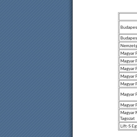
Budapest
Budapest
Nemzetga
Magyar F
Magyar F
Magyar F
Magyar F
Magyar F
Magyar F
Magyar F
Magyar M
Tagozat
Lift-S E