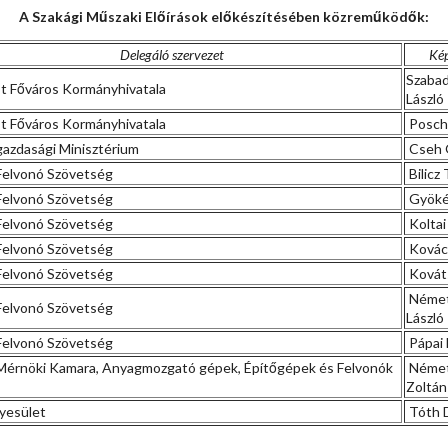
A Szakági Műszaki Előírások előkészítésében közreműködők:
Delegáló szervezet
Kép
Szaba
 Főváros Kormányhivatala
László
 Főváros Kormányhivatala
Posch
zdasági Minisztérium
Cseh 
elvonó Szövetség
Bilicz 
elvonó Szövetség
Gyöké
elvonó Szövetség
Koltai
elvonó Szövetség
Kovác
elvonó Szövetség
Kováts
Néme
elvonó Szövetség
László
elvonó Szövetség
Pápai 
érnöki Kamara, Anyagmozgató gépek, Építőgépek és Felvonók
Néme
Zoltán
gyesület
Tóth D