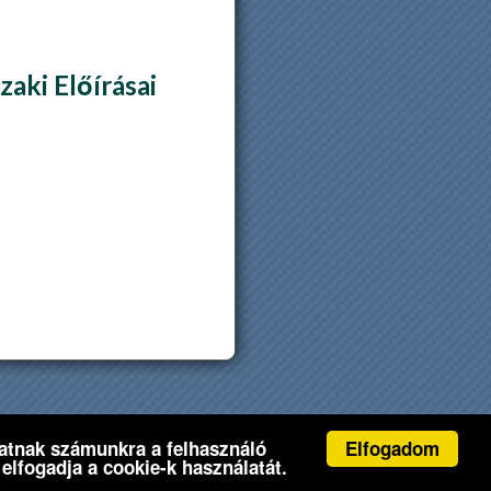
aki Előírásai
Elfogadom
ltatnak számunkra a felhasználó
elfogadja a cookie-k használatát.
-
Impresszum
-
Oldaltérkép