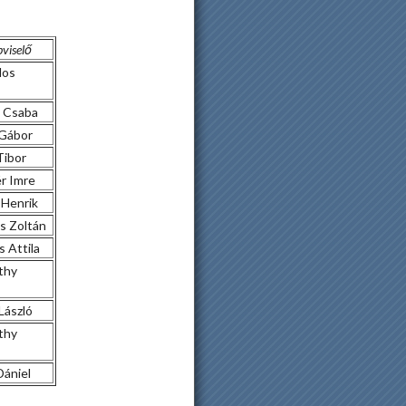
viselő
dos
 Csaba
Gábor
Tibor
r Imre
 Henrik
s Zoltán
 Attila
thy
László
thy
ániel