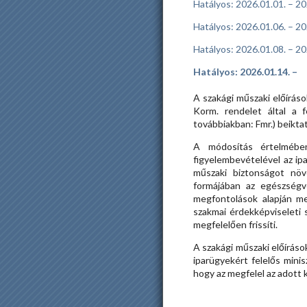
Hatályos: 2026.01.01. – 20
Hatályos: 2026.01.06. – 20
Hatályos: 2026.01.08. – 20
Hatályos: 2026.01.14. –
A szakági műszaki előíráso
Korm. rendelet által a f
továbbiakban: Fmr.) beikta
A módosítás értelmében
figyelembevételével az ip
műszaki biztonságot növe
formájában az egészségvé
megfontolások alapján me
szakmai érdekképviseleti 
megfelelően frissíti.
A szakági műszaki előírás
iparügyekért felelős mini
hogy az megfelel az adott 