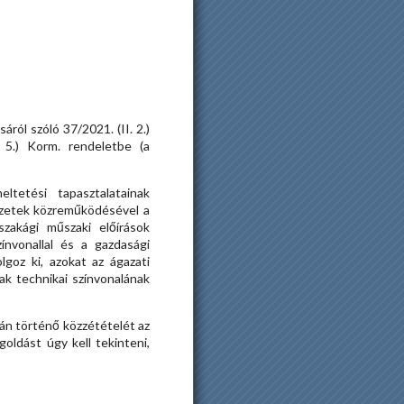
ról szóló 37/2021. (II. 2.)
. 5.) Korm. rendeletbe (a
tetési tapasztalatainak
vezetek közreműködésével a
szakági műszaki előírások
ínvonallal és a gazdasági
goz ki, azokat az ágazati
ak technikai színvonalának
án történő közzétételét az
oldást úgy kell tekinteni,