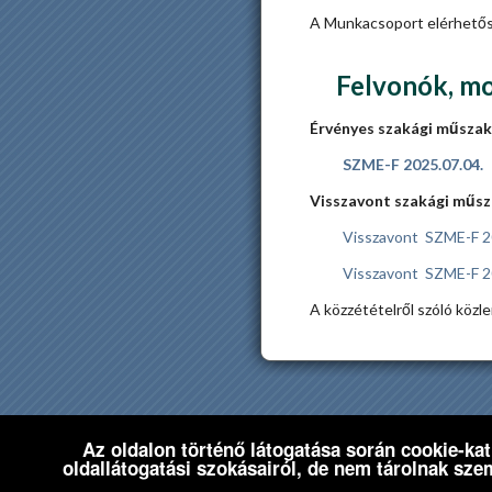
A Munkacsoport elérhető
Felvonók, mo
Érvényes szakági műszaki
SZME-F 2025.07.04.
Visszavont szakági műsza
Visszavont SZME-F 20
Visszavont SZME-F
2
A közzétételről szóló közl
Az oldalon történő látogatása során cookie-kat
©2020 -
Budapest Főváros Kormán
oldallátogatási szokásairól, de nem tárolnak sze